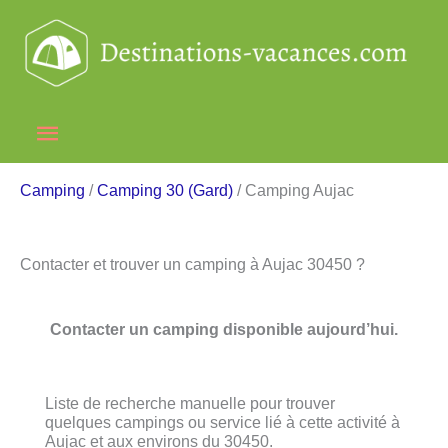
Aller
au
contenu
Menu
principal
Camping
/
Camping 30 (Gard)
/ Camping Aujac
Contacter et trouver un camping à Aujac 30450 ?
Contacter un camping disponible aujourd’hui.
Liste de recherche manuelle pour trouver
quelques campings ou service lié à cette activité à
Aujac et aux environs du 30450.