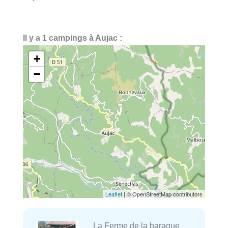
Il y a 1 campings à Aujac :
+
−
Leaflet
| © OpenStreetMap contributors
La Ferme de la baraque