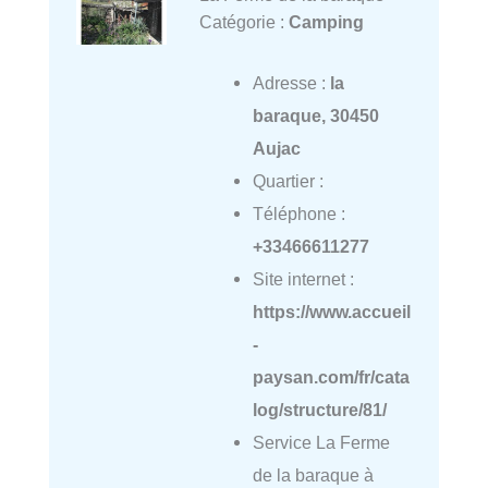
Catégorie :
Camping
Adresse :
la
baraque, 30450
Aujac
Quartier :
Téléphone :
+33466611277
Site internet :
https://www.accueil
-
paysan.com/fr/cata
log/structure/81/
Service La Ferme
de la baraque à