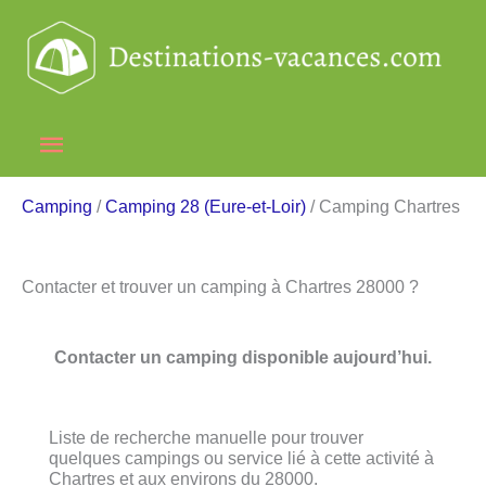
Aller
au
contenu
Menu
principal
Camping
/
Camping 28 (Eure-et-Loir)
/ Camping Chartres
Contacter et trouver un camping à Chartres 28000 ?
Contacter un camping disponible aujourd’hui.
Liste de recherche manuelle pour trouver
quelques campings ou service lié à cette activité à
Chartres et aux environs du 28000.